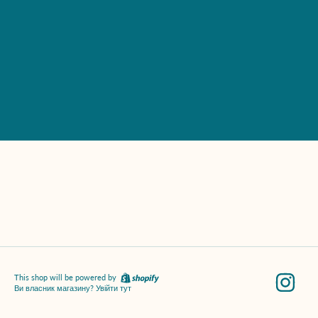
Inst
This shop will be powered by
Ви власник магазину?
Увійти тут